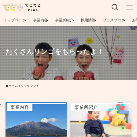
トップページ
事業内容
事業所紹介
採用情報
プラスブログ
お
たくさんリンゴをもらったよ！
ホーム
クッキング
事業内容
事業所紹介