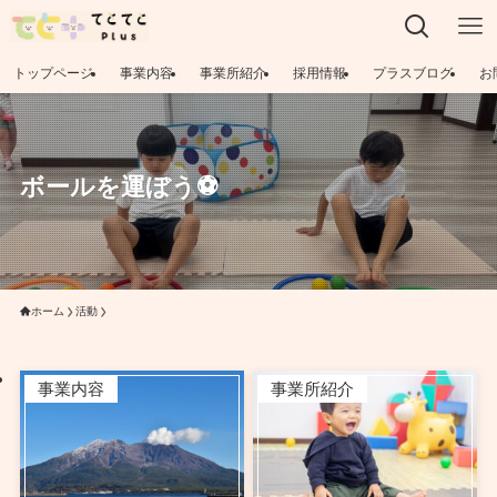
トップページ
事業内容
事業所紹介
採用情報
プラスブログ
お
ボールを運ぼう⚽
ホーム
活動
事業内容
事業所紹介