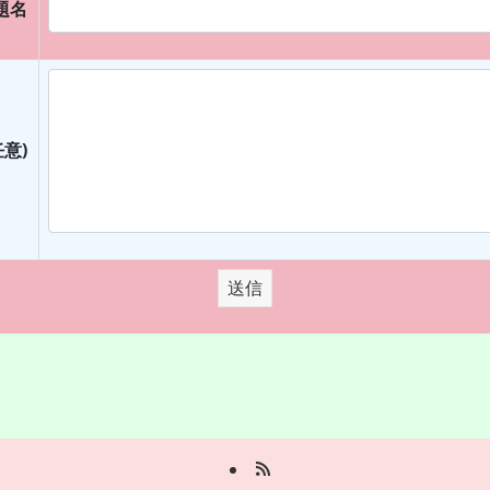
題名
意)