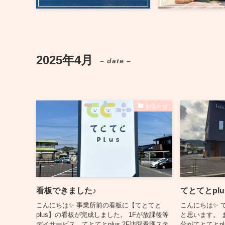
2025年4月
– date –
お知らせ
看板できました♪
てとてとplu
こんにちは✨ 事業所前の看板に【てとてと
こんにちは✨ 
plus】の看板が完成しました。 1Fが放課後等
と思います。 
デイサービス てとてとplus 2F訪問看護ステ
分がてとてとp