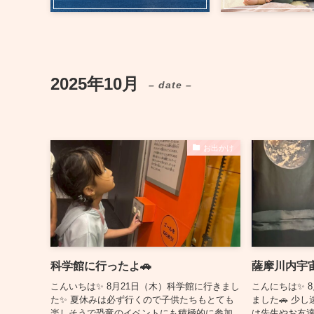
2025年10月
– date –
お出かけ
科学館に行ったよ🚗
薩摩川内宇
こんいちは✨ 8月21日（木）科学館に行きまし
こんにちは✨ 
た✨ 夏休みは必ず行くので子供たちもとても
ました🚗 少
楽しそうで恐竜のイベントにも積極的に参加
は先生やお友